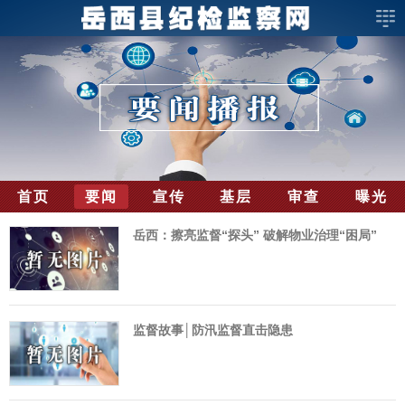
首页
要闻
宣传
基层
审查
曝光
岳西：擦亮监督“探头” 破解物业治理“困局”
监督故事│防汛监督直击隐患