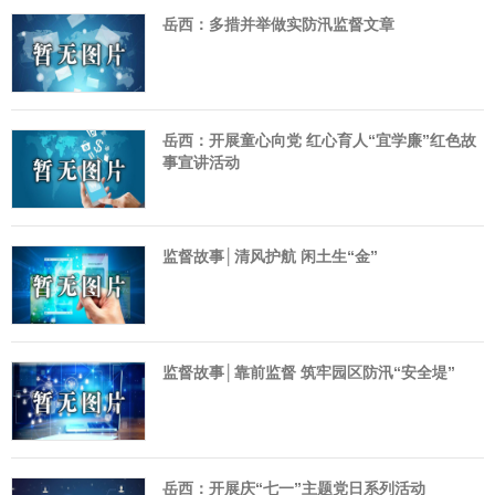
岳西：多措并举做实防汛监督文章
岳西：开展童心向党 红心育人“宜学廉”红色故
事宣讲活动
监督故事│清风护航 闲土生“金”
监督故事│靠前监督 筑牢园区防汛“安全堤”
岳西：开展庆“七一”主题党日系列活动