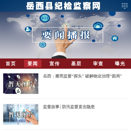
首页
要闻
宣传
基层
审查
曝光
岳西：擦亮监督“探头” 破解物业治理“困局”
监督故事│防汛监督直击隐患