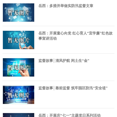
岳西：多措并举做实防汛监督文章
岳西：开展童心向党 红心育人“宜学廉”红色故
事宣讲活动
监督故事│清风护航 闲土生“金”
监督故事│靠前监督 筑牢园区防汛“安全堤”
岳西：开展庆“七一”主题党日系列活动