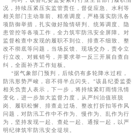
同时，该县纪委监委紧盯行业主管部门履职情
况，持续压紧压实监管责任，督促应急、水利等
相关部门主动靠前、精准调度，严格落实防汛各
项防御举措，扎实做好险情研判、统筹调度、隐
患管控等各项工作，全力筑牢防汛安全屏障。对
监督检查中发现的履职不到位、排查不细致、整
改不彻底等问题，当场反馈、现场交办，责令立
行立改、对账销号，并要求举一反三开展自查自
纠，全面补齐工作短板。
“据气象部门预判，后续仍有多轮降水过程，
防汛形势严峻，容不得半点闪失。”该县纪委监委
相关负责人表示，下一步，将持续紧盯雨情汛情
变化，进一步加大监督力度，从严纠治值班脱
岗、履职松懈、排查走过场、整改打折扣等作风
问题，对防汛工作中不作为、慢作为、乱作为行
为，坚持发现一起、查处一起、通报一起，以严
明纪律筑牢防汛安全堤坝。