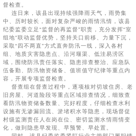
督检查。
连日来，该县出现持续强降雨天气，雨势集
中、历时较长，面对复杂严峻的雨情汛情，该县
纪委监委立足“监督的再监督”职责，充分发挥“室
组地”联动监督优势，坚持关口前移、力量下沉，
采取“四不两直”方式直奔防汛一线，深入各村
组、地质灾害隐患点、沿河堰渠、低洼易涝区
域，围绕防汛责任落实、隐患排查整治、应急队
伍备勤、防汛物资储备、值班值守纪律等重点内
容，开展专项监督检查。
督查组在督查过程中，逐项核对切坡住房、老
旧房屋、河道险段等重点区域排查情况，细致查
看防汛物资储备数量、完好程度，仔细检查水利
设施有无渗漏回流、淤堵积水等隐患，现场督促
村级监测责任人在岗在位、密切监测水情雨情变
化，做到隐患早发现、早预警、早处置。