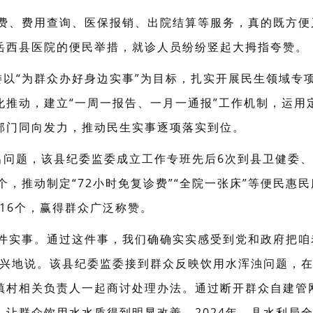
缴费、费用查询、医保报销、出院结算等服务，真的既方便
岳西县医院的便民举措，就诊人员纷纷竖起大拇指夸赞。
委以“为群众办好身边实事”为目标，扎实开展民生领域专
化推动，建立“一周一报告、一月一通报”工作机制，运用
部门同向发力，推动民生实事逐项落实到位。
出问题，该县纪委监委成立工作专班先后6次到县卫健委
个，推动制定“72小时免复诊费”“全院一张床”等便民惠民
16个，赢得群众广泛称赞。
一件实事。通过这件事，我们确确实实感受到党和政府把咱
高兴地说。该县纪委监委接到群众反映饮用水浑浊问题，
镇村相关负责人一起商讨处理办法。通过断开群众自建管
让群众饮用水水质得到明显改善。2024年，县水利局全