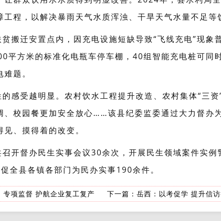
障工程，以解决暴雨天气水质浑浊、干旱天气水量不足等
扶贫搬迁安置点内，因充电设施短缺导致“飞线充电”现象
00平方米的标准化电瓶车停车棚，40组智能充电桩可同时
电难题。
姓的感受越明显。农村饮水工程提升改造、农村集体“三资
调、校园餐更加安全放心……该县纪委监委通过大力督办
得见、摸得着的改变。
召开督办民生实事会议30余次，开展民生领域案件实例
促全县各镇各部门为民办实事190余件。
：专项监督 护航企业复工复产
下一篇：
岳西：以考促学 提升信