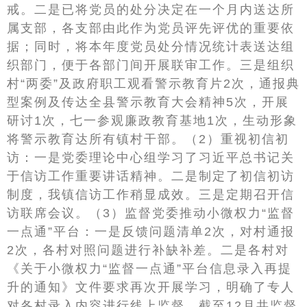
戒。二是已将党员的处分决定在一个月内送达所
属支部，各支部由此作为党员评先评优的重要依
据；同时，将本年度党员处分情况统计表送达组
织部门，便于各部门间开展联审工作。三是组织
村“两委”及政府职工观看警示教育片2次，通报典
型案例及传达全县警示教育大会精神5次，开展
研讨1次，七一参观廉政教育基地1次，生动形象
将警示教育达所有镇村干部。（2）重视初信初
访：一是党委理论中心组学习了习近平总书记关
于信访工作重要讲话精神。二是制定了初信初访
制度，我镇信访工作稍显成效。三是定期召开信
访联席会议。（3）监督党委推动小微权力“监督
一点通”平台：一是反馈问题清单2次，对村通报
2次，各村对照问题进行补缺补差。二是各村对
《关于小微权力“监督一点通”平台信息录入再提
升的通知》文件要求再次开展学习，明确了专人
对各村录入内容进行线上监督，截至12月共监督