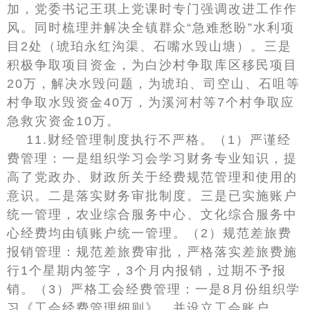
加，党委书记王琪上党课时专门强调改进工作作
风。同时梳理并解决全镇群众“急难愁盼”水利项
目2处（琥珀永红沟渠、石嘴水毁山塘）。三是
积极争取项目资金，为白沙村争取库区移民项目
20万，解决水毁问题，为琥珀、司空山、石咀等
村争取水毁资金40万，为溪河村等7个村争取应
急救灾资金10万。
11.财经管理制度执行不严格。（1）严谨经
费管理：一是组织学习会学习财务专业知识，提
高了党政办、财政所关于经费规范管理和使用的
意识。二是落实财务审批制度。三是已实施账户
统一管理，农业综合服务中心、文化综合服务中
心经费均由镇账户统一管理。（2）规范差旅费
报销管理：规范差旅费审批，严格落实差旅费施
行1个星期内签字，3个月内报销，过期不予报
销。（3）严格工会经费管理：一是8月份组织学
习《工会经费管理细则》，并设立工会账户。