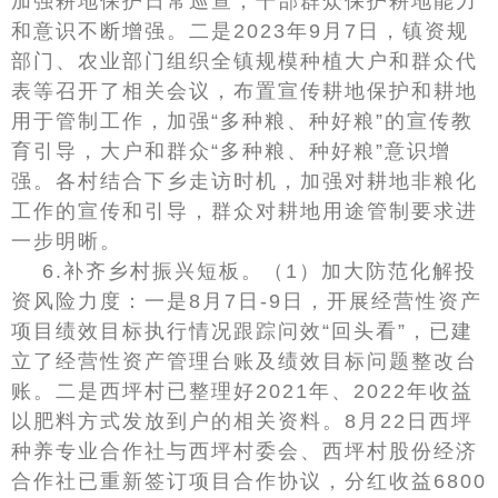
加强耕地保护日常巡查，干部群众保护耕地能力
和意识不断增强。二是2023年9月7日，镇资规
部门、农业部门组织全镇规模种植大户和群众代
表等召开了相关会议，布置宣传耕地保护和耕地
用于管制工作，加强“多种粮、种好粮”的宣传教
育引导，大户和群众“多种粮、种好粮”意识增
强。各村结合下乡走访时机，加强对耕地非粮化
工作的宣传和引导，群众对耕地用途管制要求进
一步明晰。
6.补齐乡村振兴短板。（1）加大防范化解投
资风险力度：一是8月7日-9日，开展经营性资产
项目绩效目标执行情况跟踪问效“回头看”，已建
立了经营性资产管理台账及绩效目标问题整改台
账。二是西坪村已整理好2021年、2022年收益
以肥料方式发放到户的相关资料。8月22日西坪
种养专业合作社与西坪村委会、西坪村股份经济
合作社已重新签订项目合作协议，分红收益6800