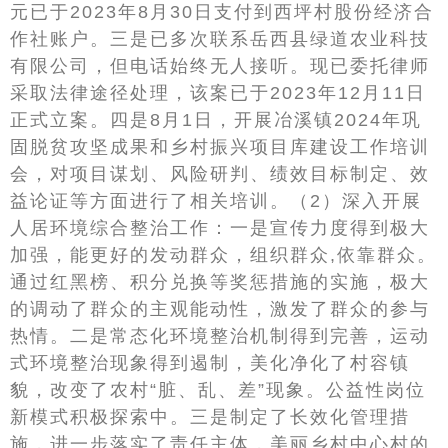
元已于2023年8月30日支付到西坪村股份经济合
作社账户。三是已多次联系岳西县绿道农业科技
有限公司，但电话始终无人接听。现已委托律师
采取法律途径处理，该案已于2023年12月11日
正式立案。四是8月1日，开展冶溪镇2024年巩
固脱贫攻坚成果和乡村振兴项目库建设工作培训
会，对项目谋划、风险研判、绩效目标制定、效
益论证等方面进行了相关培训。（2）深入开展
人居环境综合整治工作：一是宣传力度得到极大
加强，能更好的发动群众，组织群众,依靠群众。
通过红黑榜、积分兑换等奖惩措施的实施，极大
的调动了群众的主观能动性，激发了群众的参与
热情。二是常态化环境整治机制得到完善，运动
式环境整治现象得到遏制，美化净化了村容镇
貌，改变了农村“脏、乱、差”现象。公益性岗位
新模式积极探索中。三是制定了长效化管理措
施，进一步落实了责任主体，美丽乡村中心村的