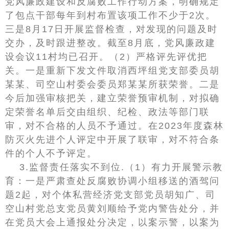
党风廉政建设和反腐败工作行动方案，明确规定
了包点干部每年到村布置该项工作不少于2次。
三是8月17日开展监督检查，对发现的问题及时
交办，及时跟进整改。截至8月底，党风廉政建
设会议11村均已召开。（2）严格评先评优把
关。一是重新下发文件取消西坪组党支部委员胡
某某、司空山村委会委员郑某某所获荣誉。二是
今后加强审核把关，建立荣誉预审机制，对拟确
定荣誉名单后交由组织、纪检、政法等部门联
审，对不合格的人员不予通过。在2023年度森林
防灭火先进个人评定中开展了联审，对不符合条
件的个人不予评定。
3.监督责任落实不到位.（1）有力开展警示教
育：一是严肃查处反腐败协调小组移送的酒驾问
题2起，对个体私营经济党支部党员胡知广、司
空山村党总支党员黄刘顺给予党内警告处分，并
在党员大会上通报处分决定，以案示警，以案为