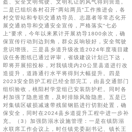
盔、安全文明驾驶、文明礼让的风气得到营造。
二是已组织各村召开“两站两员”工作推进会，各
村交管站和专职交通劝导员、志愿者等常态化开
展交通劝导和交通安全宣传，严格落实“七必
上”要求，今年以来累计开展劝导1800余次，确
保宣传行动到边到角，群众反响较好，安全驾驶
意识增强。三是县乡道升级改造2024年度项目建
设任务图纸已通过评审，省级建设计划已下达，
即将开展招投标，对我镇境内20公里县道进行改
造提升，道路通行水平将得到大幅提升。四是
2023安全防护工程已经全部完工，由县交通部门
组织验收，桃阳村学堂组已安装防护栏。同时各
村加强了隐患巡查，及时排除风险隐患。五是已
对集镇区破损减速带残留钢筋进行切割处置，确
保安全，同时在2024县乡道提升工程中进一步补
充。（3）加强防溺水设施管理：一是在镇防溺
水联席工作会议上，时任镇党委副书记、镇长王