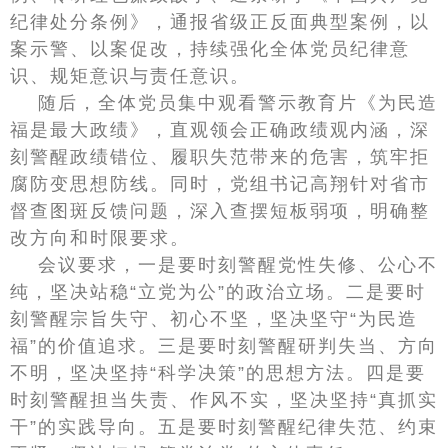
纪律处分条例》，通报省级正反面典型案例，以
案示警、以案促改，持续强化全体党员纪律意
识、规矩意识与责任意识。
随后，全体党员集中观看警示教育片《为民造
福是最大政绩》，直观领会正确政绩观内涵，深
刻警醒政绩错位、履职失范带来的危害，筑牢拒
腐防变思想防线。同时，党组书记高翔针对省市
督查图斑反馈问题，深入查摆短板弱项，明确整
改方向和时限要求。
会议要求，一是要时刻警醒党性失修、公心不
纯，坚决站稳“立党为公”的政治立场。二是要时
刻警醒宗旨失守、初心不坚，坚决坚守“为民造
福”的价值追求。三是要时刻警醒研判失当、方向
不明，坚决坚持“科学决策”的思想方法。四是要
时刻警醒担当失责、作风不实，坚决坚持“真抓实
干”的实践导向。五是要时刻警醒纪律失范、约束