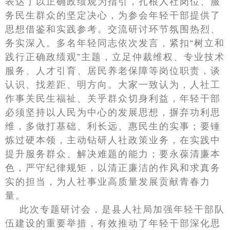
表达了以正确政绩观为指引，扎根人社岗位、服
务民生群众的坚定决心，为参会年轻干部提供了
思想借鉴和实践参考。交流研讨环节氛围热烈、
务实深入。多名年轻同志依次发言，紧扣“树立和
践行正确政绩观”主题，立足仲裁维权、专业技术
服务、人才引育、居民养老保障等岗位职责，谈
认识、找差距、明方向。大家一致认为，人社工
作事关民生福祉、关乎群众切身利益，年轻干部
必须坚持以人民为中心的发展思想，摒弃功利思
维，多做打基础、利长远、惠民生的实事；要锤
炼过硬本领，主动钻研人社政策业务，在实践中
提升服务群众、解决难题的能力；要永葆清廉本
色，严守纪律规矩，以清正廉洁的作风和求真务
实的担当，为人社事业高质量发展贡献青春力
量。
此次专题研讨会，是县人社局加强年轻干部队
伍建设的重要举措，有效推动了年轻干部深化思