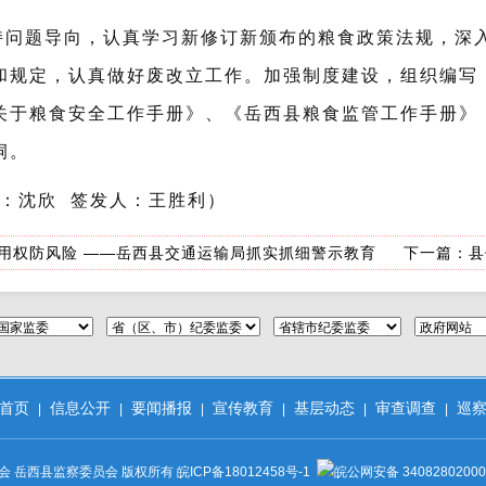
持问题导向，认真学习新修订新颁布的粮食政策法规，深
和规定，认真做好废改立工作。加强制度建设，组织编写
关于粮食安全工作手册》、《岳西县粮食监管工作手册》
洞。
：沈欣 签发人：王胜利）
范用权防风险 ——岳西县交通运输局抓实抓细警示教育
下一篇：
县
首页
信息公开
要闻播报
宣传教育
基层动态
审查调查
巡
|
|
|
|
|
|
会 岳西县监察委员会 版权所有
皖ICP备18012458号-1
皖公网安备 34082802000