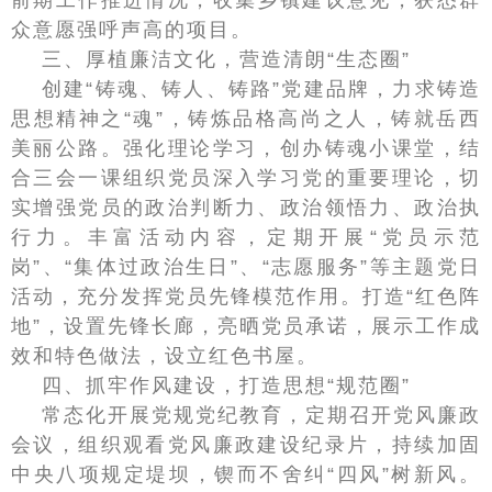
前期工作推进情况，收集乡镇建议意见，获悉群
众意愿强呼声高的项目。
三、厚植廉洁文化，营造清朗“生态圈”
创建“铸魂、铸人、铸路”党建品牌，力求铸造
思想精神之“魂”，铸炼品格高尚之人，铸就岳西
美丽公路。强化理论学习，创办铸魂小课堂，结
合三会一课组织党员深入学习党的重要理论，切
实增强党员的政治判断力、政治领悟力、政治执
行力。丰富活动内容，定期开展“党员示范
岗”、“集体过政治生日”、“志愿服务”等主题党日
活动，充分发挥党员先锋模范作用。打造“红色阵
地”，设置先锋长廊，亮晒党员承诺，展示工作成
效和特色做法，设立红色书屋。
四、抓牢作风建设，打造思想“规范圈”
常态化开展党规党纪教育，定期召开党风廉政
会议，组织观看党风廉政建设纪录片，持续加固
中央八项规定堤坝，锲而不舍纠“四风”树新风。