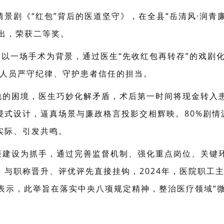
情景剧《“红包”背后的医道坚守》，在全县“岳清风·润青
而出，荣获二等奖。
》以一场手术为背景，通过医生“先收红包再转存”的戏剧
护人员严守纪律、守护患者信任的担当。
包的困境，医生巧妙化解矛盾，术后第一时间将现金转入
浸式设计，逼真场景与廉政格言投影交相辉映。80%剧情
实际、引发共鸣。
廉建设为抓手，通过完善监督机制、强化重点岗位、关键
与职称晋升、评优评先直接挂钩，2024年，医院职工主
人表示，此举旨在落实中央八项规定精神，整治医疗领域“微