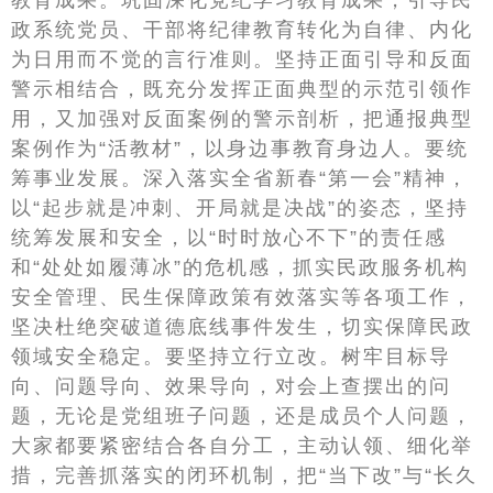
教育成果。巩固深化党纪学习教育成果，引导民
政系统党员、干部将纪律教育转化为自律、内化
为日用而不觉的言行准则。坚持正面引导和反面
警示相结合，既充分发挥正面典型的示范引领作
用，又加强对反面案例的警示剖析，把通报典型
案例作为“活教材”，以身边事教育身边人。要统
筹事业发展。深入落实全省新春“第一会”精神，
以“起步就是冲刺、开局就是决战”的姿态，坚持
统筹发展和安全，以“时时放心不下”的责任感
和“处处如履薄冰”的危机感，抓实民政服务机构
安全管理、民生保障政策有效落实等各项工作，
坚决杜绝突破道德底线事件发生，切实保障民政
领域安全稳定。要坚持立行立改。树牢目标导
向、问题导向、效果导向，对会上查摆出的问
题，无论是党组班子问题，还是成员个人问题，
大家都要紧密结合各自分工，主动认领、细化举
措，完善抓落实的闭环机制，把“当下改”与“长久