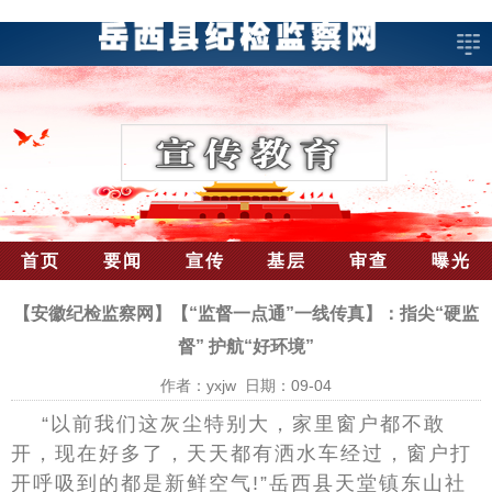
首页
要闻
宣传
基层
审查
曝光
【安徽纪检监察网】【“监督一点通”一线传真】：指尖“硬监
督” 护航“好环境”
作者：yxjw 日期：09-04
“以前我们这灰尘特别大，家里窗户都不敢
开，现在好多了，天天都有洒水车经过，窗户打
开呼吸到的都是新鲜空气!”岳西县天堂镇东山社