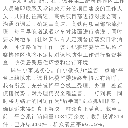
得知问题症结所在，该县第二纪检协作区工作
人员随即联系天堂镇政府分管项目建设的工作人
员，共同前往高速、高铁项目部进行对接会商，
沟通协调后，确定由高速、高铁两项目部轮流排
班，每日早晚增派洒水车对路面进行清洗，同时
要求属地东山社区安排专人定期督促落实日常洒
水、冲洗路面等工作，该县纪委监委第二纪检监
察协作区也将不定期对该地防尘工作进行监督检
查，确保居民居住环境和出行环境。
民生小事见初心。自小微权力“监督一点通”平
台上线以来，该县纪委监委始终坚持民有所呼、
我有所应，充分发挥平台线上受理、办理、处置
便捷优势，对办理情况全程监督、一盯到底，同
时将办结后的回访作为“后半篇”文章抓细抓实，
确保诉求得到真正解决、群众真正满意。截至目
前，平台累计访问量1081万余次，收到投诉314
件，已办结310件，群众满意率96.05%。