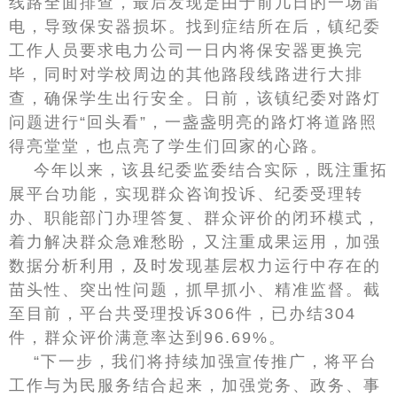
线路全面排查，最后发现是由于前几日的一场雷
电，导致保安器损坏。找到症结所在后，镇纪委
工作人员要求电力公司一日内将保安器更换完
毕，同时对学校周边的其他路段线路进行大排
查，确保学生出行安全。日前，该镇纪委对路灯
问题进行“回头看”，一盏盏明亮的路灯将道路照
得亮堂堂，也点亮了学生们回家的心路。
今年以来，该县纪委监委结合实际，既注重拓
展平台功能，实现群众咨询投诉、纪委受理转
办、职能部门办理答复、群众评价的闭环模式，
着力解决群众急难愁盼，又注重成果运用，加强
数据分析利用，及时发现基层权力运行中存在的
苗头性、突出性问题，抓早抓小、精准监督。截
至目前，平台共受理投诉306件，已办结304
件，群众评价满意率达到96.69%。
“下一步，我们将持续加强宣传推广，将平台
工作与为民服务结合起来，加强党务、政务、事