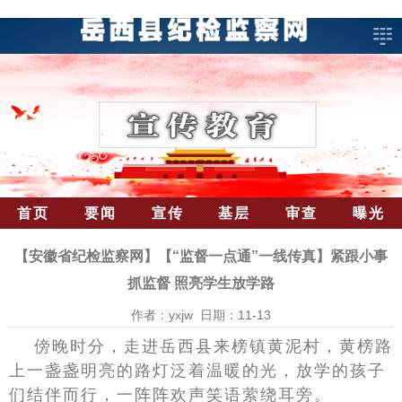
首页
要闻
宣传
基层
审查
曝光
【安徽省纪检监察网】【“监督一点通”一线传真】紧跟小事
抓监督 照亮学生放学路
作者：yxjw 日期：11-13
傍晚时分，走进岳西县来榜镇黄泥村，黄榜路
上一盏盏明亮的路灯泛着温暖的光，放学的孩子
们结伴而行，一阵阵欢声笑语萦绕耳旁。