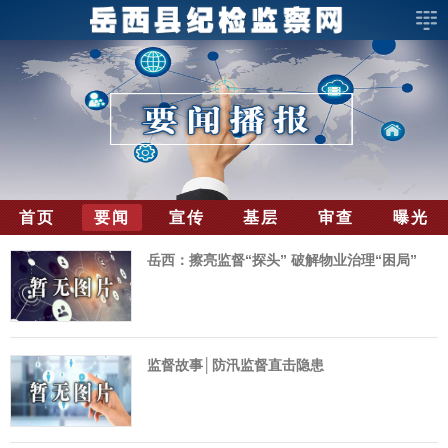
首页
要闻
宣传
基层
审查
曝光
岳西：擦亮监督“探头” 破解物业治理“困局”
监督故事│防汛监督直击隐患