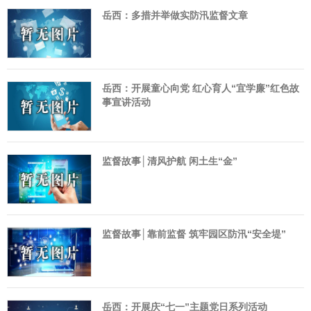
岳西：多措并举做实防汛监督文章
岳西：开展童心向党 红心育人“宜学廉”红色故
事宣讲活动
监督故事│清风护航 闲土生“金”
监督故事│靠前监督 筑牢园区防汛“安全堤”
岳西：开展庆“七一”主题党日系列活动