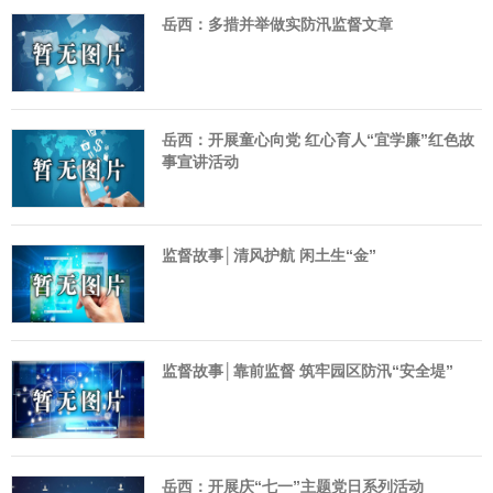
岳西：多措并举做实防汛监督文章
岳西：开展童心向党 红心育人“宜学廉”红色故
事宣讲活动
监督故事│清风护航 闲土生“金”
监督故事│靠前监督 筑牢园区防汛“安全堤”
岳西：开展庆“七一”主题党日系列活动