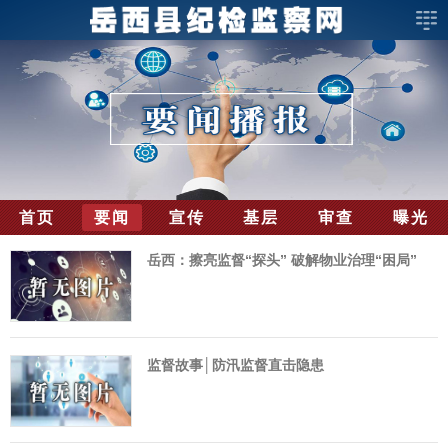
首页
要闻
宣传
基层
审查
曝光
岳西：擦亮监督“探头” 破解物业治理“困局”
监督故事│防汛监督直击隐患