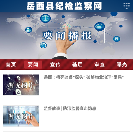
首页
要闻
宣传
基层
审查
曝光
岳西：擦亮监督“探头” 破解物业治理“困局”
监督故事│防汛监督直击隐患