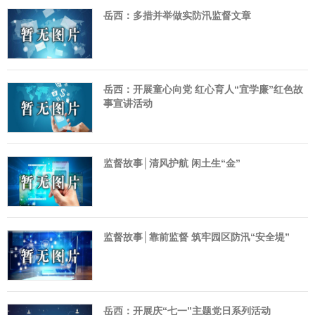
岳西：多措并举做实防汛监督文章
岳西：开展童心向党 红心育人“宜学廉”红色故
事宣讲活动
监督故事│清风护航 闲土生“金”
监督故事│靠前监督 筑牢园区防汛“安全堤”
岳西：开展庆“七一”主题党日系列活动