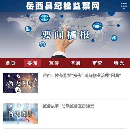
首页
要闻
宣传
基层
审查
曝光
岳西：擦亮监督“探头” 破解物业治理“困局”
监督故事│防汛监督直击隐患