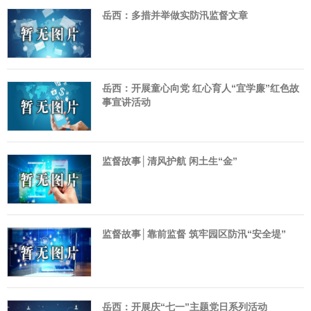
岳西：多措并举做实防汛监督文章
岳西：开展童心向党 红心育人“宜学廉”红色故
事宣讲活动
监督故事│清风护航 闲土生“金”
监督故事│靠前监督 筑牢园区防汛“安全堤”
岳西：开展庆“七一”主题党日系列活动