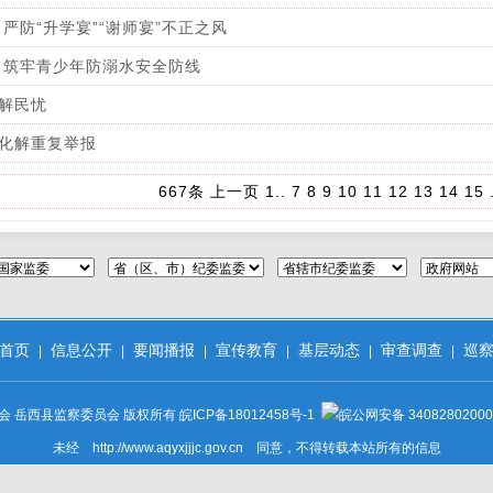
 严防“升学宴”“谢师宴”不正之风
 筑牢青少年防溺水安全防线
解民忧
化解重复举报
667条
上一页
1
..
7
8
9
10
11
12
13
14
15
.
首页
信息公开
要闻播报
宣传教育
基层动态
审查调查
巡
|
|
|
|
|
|
会 岳西县监察委员会 版权所有
皖ICP备18012458号-1
皖公网安备 34082802000
未经 http://www.aqyxjjjc.gov.cn 同意，不得转载本站所有的信息