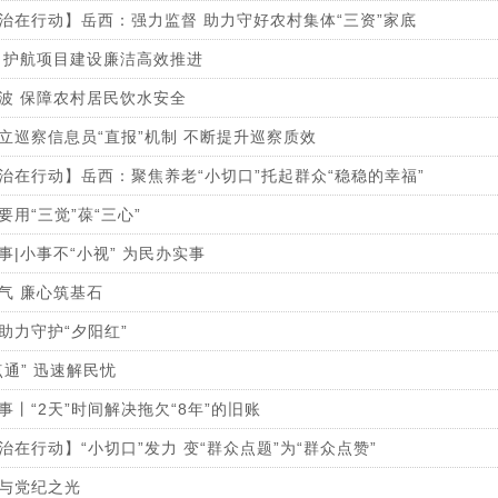
治在行动】岳西：强力监督 助力守好农村集体“三资”家底
 护航项目建设廉洁高效推进
波 保障农村居民饮水安全
立巡察信息员“直报”机制 不断提升巡察质效
治在行动】岳西：聚焦养老“小切口”托起群众“稳稳的幸福”
要用“三觉”葆“三心”
事|小事不“小视” 为民办实事
气 廉心筑基石
助力守护“夕阳红”
点通” 迅速解民忧
事丨“2天”时间解决拖欠“8年”的旧账
治在行动】“小切口”发力 变“群众点题”为“群众点赞”
与党纪之光