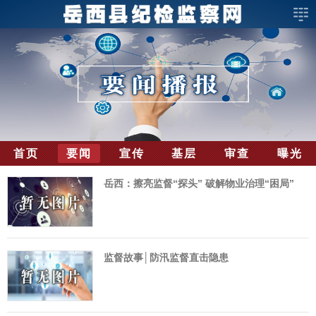
首页
要闻
宣传
基层
审查
曝光
岳西：擦亮监督“探头” 破解物业治理“困局”
监督故事│防汛监督直击隐患