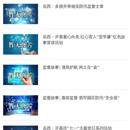
岳西：多措并举做实防汛监督文章
岳西：开展童心向党 红心育人“宜学廉”红色故
事宣讲活动
监督故事│清风护航 闲土生“金”
监督故事│靠前监督 筑牢园区防汛“安全堤”
岳西：开展庆“七一”主题党日系列活动