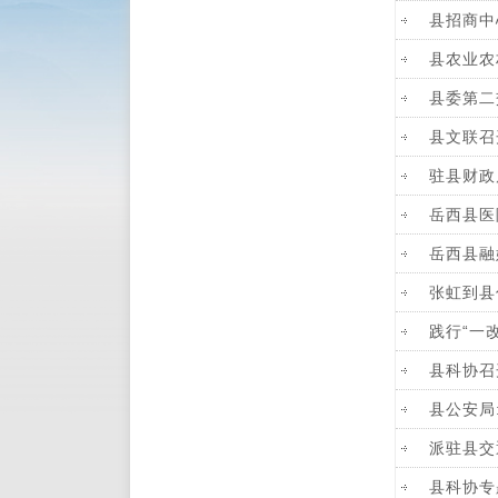
县招商中
县农业农
县委第二
县文联召
驻县财政
岳西县医
岳西县融
张虹到县
践行“一
县科协召
县公安局
派驻县交
县科协专