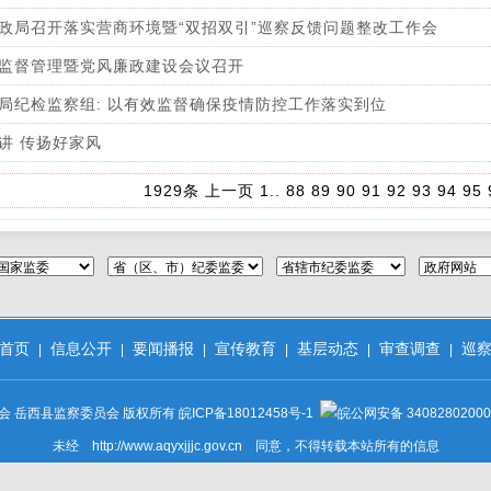
政局召开落实营商环境暨“双招双引”巡察反馈问题整改工作会
监督管理暨党风廉政建设会议召开
局纪检监察组: 以有效监督确保疫情防控工作落实到位
讲 传扬好家风
1929条
上一页
1
..
88
89
90
91
92
93
94
95
首页
信息公开
要闻播报
宣传教育
基层动态
审查调查
巡
|
|
|
|
|
|
会 岳西县监察委员会 版权所有
皖ICP备18012458号-1
皖公网安备 34082802000
未经 http://www.aqyxjjjc.gov.cn 同意，不得转载本站所有的信息