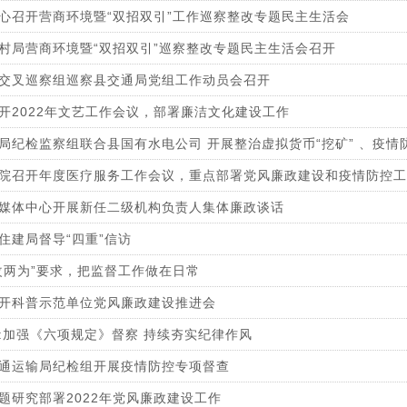
心召开营商环境暨“双招双引”工作巡察整改专题民主生活会
村局营商环境暨“双招双引”巡察整改专题民主生活会召开
交叉巡察组巡察县交通局党组工作动员会召开
开2022年文艺工作会议，部署廉洁文化建设工作
局纪检监察组联合县国有水电公司 开展整治虚拟货币“挖矿” 、疫情
院召开年度医疗服务工作会议，重点部署党风廉政建设和疫情防控工
媒体中心开展新任二级机构负责人集体廉政谈话
住建局督导“四重”信访
改两为”要求，把监督工作做在日常
开科普示范单位党风廉政建设推进会
:加强《六项规定》督察 持续夯实纪律作风
通运输局纪检组开展疫情防控专项督查
题研究部署2022年党风廉政建设工作