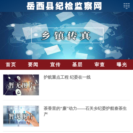
首页
要闻
宣传
基层
审查
曝光
护航重点工程 纪委在一线
茶香里的“廉”动力——石关乡纪委护航春茶生
产​